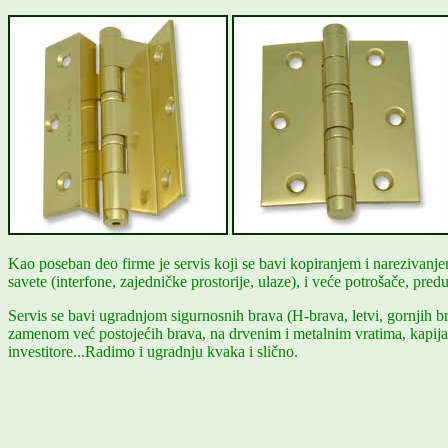
Kao poseban deo firme je servis koji se bavi kopiranjem i narezivanj
savete (interfone, zajedničke prostorije, ulaze), i veće potrošače, pred
Servis se bavi ugradnjom sigurnosnih brava (H-brava, letvi, gornjih b
zamenom već postojećih brava, na drvenim i metalnim vratima, kapija
investitore...Radimo i ugradnju kvaka i slično.